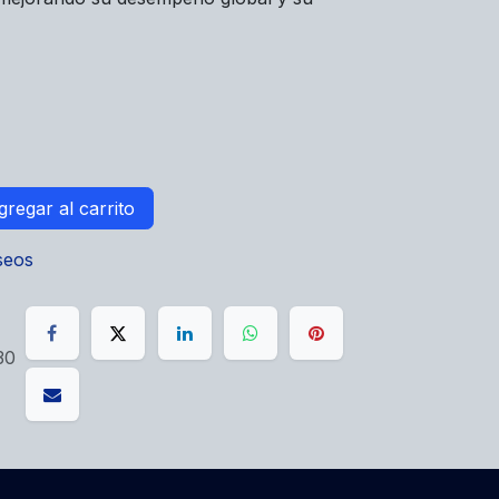
regar al carrito
eseos
30