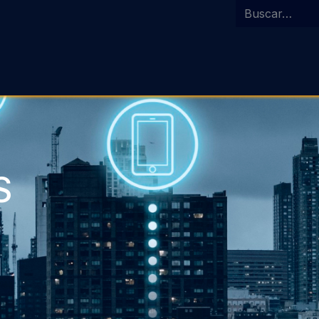
Inicio
Agenda
Costa Ric
S