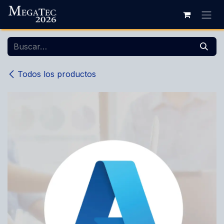
Ir al contenido
Todos los productos