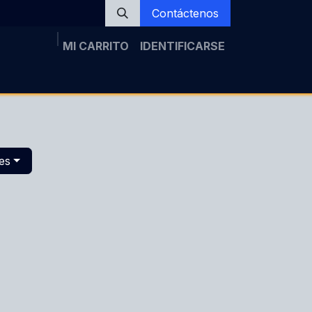
Contáctenos
MI CARRITO
IDENTIFICARSE
a
Noticias
Inscripción
Galería
Tópicos
es