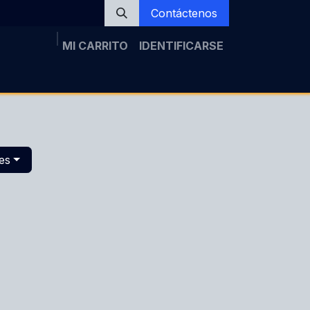
Contáctenos
MI CARRITO
IDENTIFICARSE
a
Noticias
Inscripción
Galería
Tópicos
es