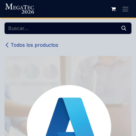
Ir al contenido
Todos los productos